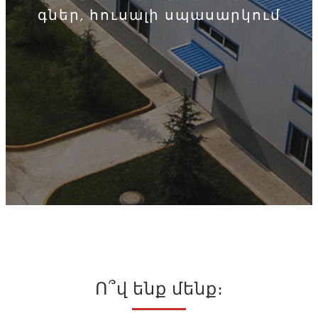
գներ, հուսալի սպասարկում
Ո՞վ ենք մենք։