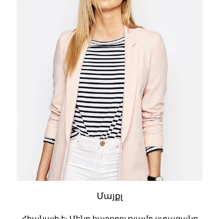
Մայքլ
Հիանալի է։ Մենք հաջողությամբ ստացանք