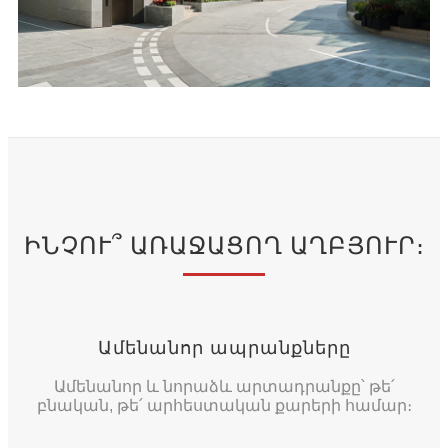
ԻՆՉՈՒ՞ ԱՌԱՋԱՑՈՂ ԱՂԲՅՈՒՐ։
Ամենանոր ապրանքները
Ամենանոր և նորաձև արտադրանքը՝ թե՛
բնական, թե՛ արհեստական ​​քարերի համար։