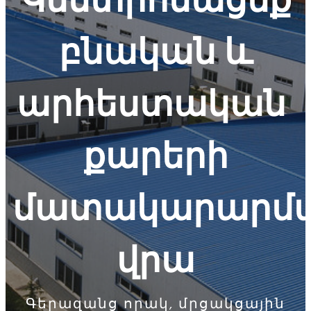
բնական և
արհեստական ​​
քարերի
մատակարարմ
վրա
Գերազանց որակ, մրցակցային