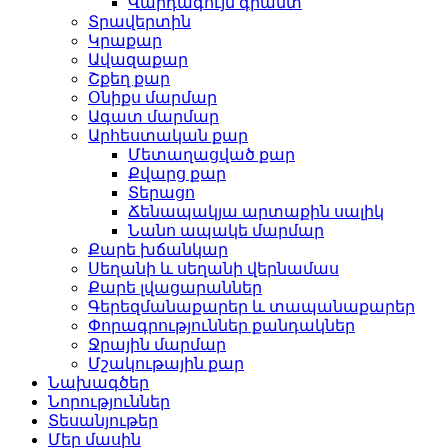
Վարդագույն գրանտ
Տրավերտին
Կրաքար
Ավազաքար
Շքեղ քար
Օնիքս մարմար
Ագատ մարմար
Արհեստական ​​քար
Մետաղացված քար
Քվարց քար
Տերացո
Ճենապակյա արտաքին սալիկ
Նանո ապակե մարմար
Քարե խճանկար
Սեղանի և սեղանի վերնամաս
Քարե լվացարաններ
Գերեզմանաքարեր և տապանաքարեր
Փորագրություններ քանդակներ
Ջրային մարմար
Մշակութային քար
Նախագծեր
Նորություններ
Տեսանյութեր
Մեր մասին