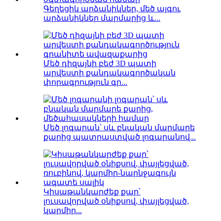
Գեղեցիկ արձանիկներ, մեծ այգու
արձանիկներ մարմարից և...
Մեծ դիզայնի բեժ 3D պատի
արվեստի քանդակագործական
փորագրություն գր...
Մեծ լոգարան՝ սև բնական մարմարե
քարից պատրաստված լոգարանով...
Կիսաթանկարժեք քար՝
լուսավորված օնիքսով, փայլեցված,
կարմիր...