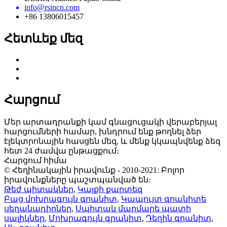
info@rsincn.com
+86 13806015457
Հետևեք մեզ
Հարցում
Մեր արտադրանքի կամ գնացուցակի վերաբերյալ
հարցումների համար, խնդրում ենք թողնել ձեր
էլեկտրոնային հասցեն մեզ, և մենք կկապնվենք ձեզ
հետ 24 ժամվա ընթացքում։
Հարցում հիմա
© Հեղինակային իրավունք - 2010-2021: Բոլոր
իրավունքները պաշտպանված են։
Թեժ պիտակներ
,
Կայքի քարտեզ
Բաց մոխրագույն գրանիտ
,
Կապույտ գրանիտե
սեղանադիրներ
,
Սպիտակ մարմարե պատի
սալիկներ
,
Մոխրագույն գրանիտ
,
Դեղին գրանիտ
,