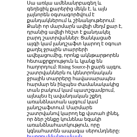
Սա առկա ամենանրբագեղ և
գեղեցիկ քարերից մեկն է, և այն
լայնորեն օգտագործվում է
քանդակներում և շինանյութերում:
Քանի որ մարմարն ավելի մեղմ քար է,
դրանից ավելի հեշտ է քանդակել
բարդ շատրվաններ: Ցանկացած
այգի կամ լանդշաֆտ կարող է օգուտ
քաղել ջրային տարրերի
ավելացումից, որոնք ակնթարթորեն
հետաքրքրություն և կյանք են
հաղորդում: Rising Source-ի քարե այգու
շատրվաններն ու կենտրոնական
ջրային տարրերը հավասարապես
հարմար են ինչպես ժամանակակից
տան բակում կամ պատշգամբում,
այնպես էլ ավանդական շքեղ
առանձնատան այգում կամ
լանդշաֆտում: Մարմարե
շատրվանով կարող եք վստահ լինել,
որ ձեր շենքը կունենա եզակի
առանձնահատկություն, որը
կգնահատեն ապագա սերունդները:
հարցում
մանրամասն