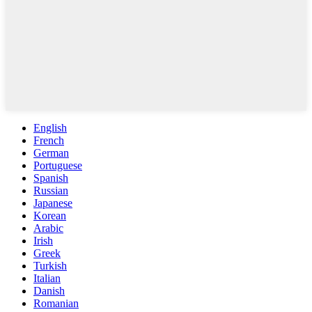
English
French
German
Portuguese
Spanish
Russian
Japanese
Korean
Arabic
Irish
Greek
Turkish
Italian
Danish
Romanian