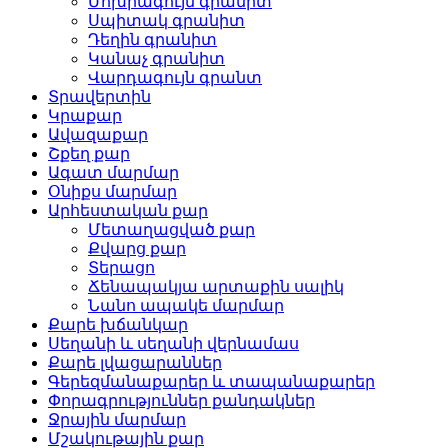
Մոխրագույն գրանիտ
Սպիտակ գրանիտ
Դեղին գրանիտ
Կանաչ գրանիտ
Վարդագույն գրանտ
Տրավերտին
Կրաքար
Ավազաքար
Շքեղ քար
Ագատ մարմար
Օնիքս մարմար
Արհեստական ​​քար
Մետաղացված քար
Քվարց քար
Տերացո
Ճենապակյա արտաքին սալիկ
Նանո ապակե մարմար
Քարե խճանկար
Սեղանի և սեղանի վերնամաս
Քարե լվացարաններ
Գերեզմանաքարեր և տապանաքարեր
Փորագրություններ քանդակներ
Ջրային մարմար
Մշակութային քար