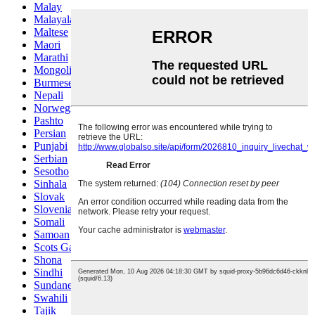
Malay
Malayalam
Maltese
Maori
Marathi
Mongolian
Burmese
Nepali
Norwegian
Pashto
Persian
Punjabi
Serbian
Sesotho
Sinhala
Slovak
Slovenian
Somali
Samoan
Scots Gaelic
Shona
Sindhi
Sundanese
Swahili
Tajik