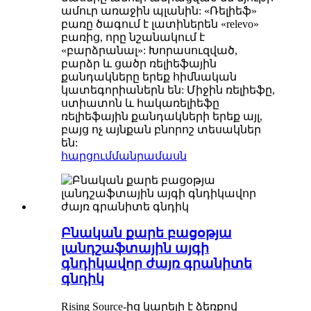
ամուր առաջին պլանին: «Ռելիեֆ»
բառը ծագում է լատիներեն «relevo»
բառից, որը նշանակում է
«բարձրանալ»: Խորասուզված,
բարձր և ցածր ռելիեֆային
քանդակները երեք հիմնական
կատեգորիաներն են: Միջին ռելիեֆը,
ստիատոն և հակառելիեֆը
ռելիեֆային քանդակների երեք այլ,
բայց ոչ այնքան բնորոշ տեսակներ
են:
հարցում
մանրամասն
Բնական քարե բացօթյա
լանդշաֆտային այգի
գնդիկավոր ժայռ գրանիտե
գնդիկ
Rising Source-ից կարելի է ձեռքով