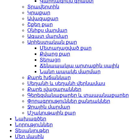
Վարդագույն գրանտ
Տրավերտին
Կրաքար
Ավազաքար
Շքեղ քար
Օնիքս մարմար
Ագատ մարմար
Արհեստական ​​քար
Մետաղացված քար
Քվարց քար
Տերացո
Ճենապակյա արտաքին սալիկ
Նանո ապակե մարմար
Քարե խճանկար
Սեղանի և սեղանի վերնամաս
Քարե լվացարաններ
Գերեզմանաքարեր և տապանաքարեր
Փորագրություններ քանդակներ
Ջրային մարմար
Մշակութային քար
Նախագծեր
Նորություններ
Տեսանյութեր
Մեր մասին