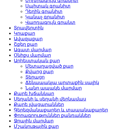
Մոխրագույն գրանիտ
Սպիտակ գրանիտ
Դեղին գրանիտ
Կանաչ գրանիտ
Վարդագույն գրանտ
Տրավերտին
Կրաքար
Ավազաքար
Շքեղ քար
Ագատ մարմար
Օնիքս մարմար
Արհեստական ​​քար
Մետաղացված քար
Քվարց քար
Տերացո
Ճենապակյա արտաքին սալիկ
Նանո ապակե մարմար
Քարե խճանկար
Սեղանի և սեղանի վերնամաս
Քարե լվացարաններ
Գերեզմանաքարեր և տապանաքարեր
Փորագրություններ քանդակներ
Ջրային մարմար
Մշակութային քար