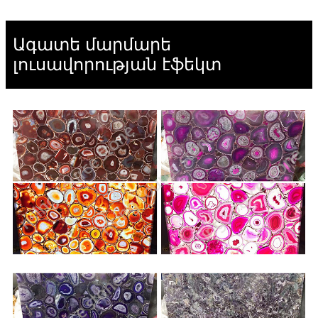
Ագատե մարմարե
լուսավորության էֆեկտ