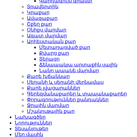
Վարդագույն գրանտ
Տրավերտին
Կրաքար
Ավազաքար
Շքեղ քար
Օնիքս մարմար
Ագատ մարմար
Արհեստական ​​քար
Մետաղացված քար
Քվարց քար
Տերացո
Ճենապակյա արտաքին սալիկ
Նանո ապակե մարմար
Քարե խճանկար
Սեղանի և սեղանի վերնամաս
Քարե լվացարաններ
Գերեզմանաքարեր և տապանաքարեր
Փորագրություններ քանդակներ
Ջրային մարմար
Մշակութային քար
Նախագծեր
Նորություններ
Տեսանյութեր
Մեր մասին