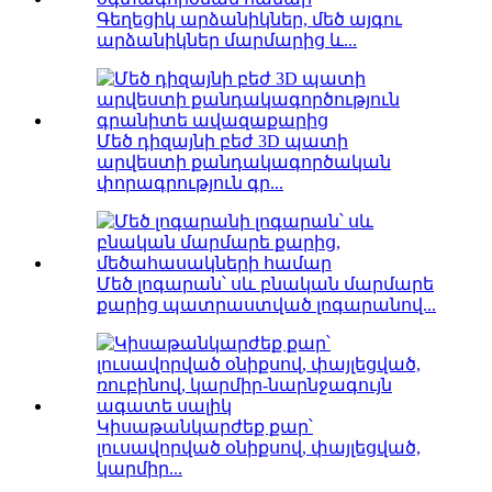
Գեղեցիկ արձանիկներ, մեծ այգու
արձանիկներ մարմարից և...
Մեծ դիզայնի բեժ 3D պատի
արվեստի քանդակագործական
փորագրություն գր...
Մեծ լոգարան՝ սև բնական մարմարե
քարից պատրաստված լոգարանով...
Կիսաթանկարժեք քար՝
լուսավորված օնիքսով, փայլեցված,
կարմիր...