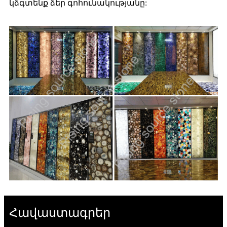
կձգտենք ձեր գոհունակությանը:
Հավաստագրեր