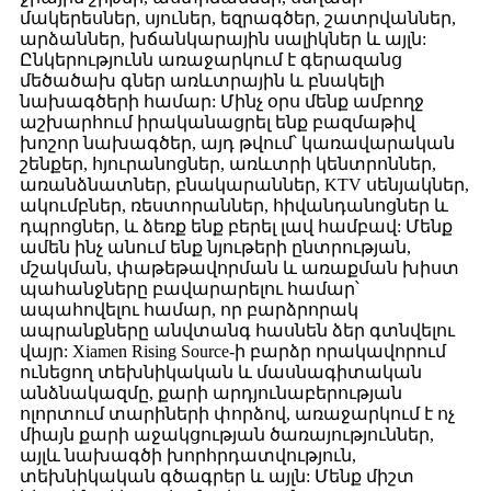
մակերեսներ, սյուներ, եզրագծեր, շատրվաններ,
արձաններ, խճանկարային սալիկներ և այլն:
Ընկերությունն առաջարկում է գերազանց
մեծածախ գներ առևտրային և բնակելի
նախագծերի համար: Մինչ օրս մենք ամբողջ
աշխարհում իրականացրել ենք բազմաթիվ
խոշոր նախագծեր, այդ թվում՝ կառավարական
շենքեր, հյուրանոցներ, առևտրի կենտրոններ,
առանձնատներ, բնակարաններ, KTV սենյակներ,
ակումբներ, ռեստորաններ, հիվանդանոցներ և
դպրոցներ, և ձեռք ենք բերել լավ համբավ: Մենք
ամեն ինչ անում ենք նյութերի ընտրության,
մշակման, փաթեթավորման և առաքման խիստ
պահանջները բավարարելու համար՝
ապահովելու համար, որ բարձրորակ
ապրանքները անվտանգ հասնեն ձեր գտնվելու
վայր: Xiamen Rising Source-ի բարձր որակավորում
ունեցող տեխնիկական և մասնագիտական ​​
անձնակազմը, քարի արդյունաբերության
ոլորտում տարիների փորձով, առաջարկում է ոչ
միայն քարի աջակցության ծառայություններ,
այլև նախագծի խորհրդատվություն,
տեխնիկական գծագրեր և այլն: Մենք միշտ