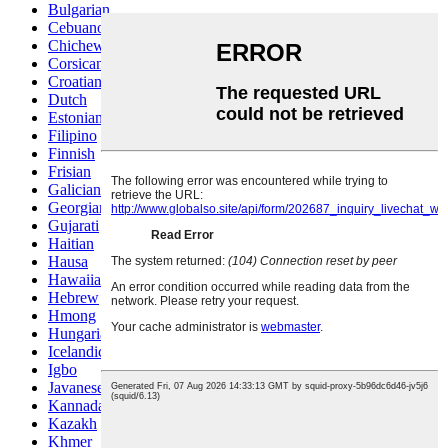
Bulgarian
Cebuano
Chichewa
Corsican
Croatian
Dutch
Estonian
Filipino
Finnish
Frisian
Galician
Georgian
Gujarati
Haitian
Hausa
Hawaiian
Hebrew
Hmong
Hungarian
Icelandic
Igbo
Javanese
Kannada
Kazakh
Khmer