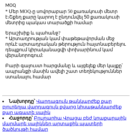
MOQ
* Մեր MOQ-ը սովորաբար 50 քառակուսի մետր
է։
Շքեղ քարը կարող է ընդունվել 50 քառակուսի
մետրից պակաս տարածքի համար
Երաշխիք և պահանջ?
* Արտադրության կամ փաթեթավորման մեջ
որևէ արտադրական թերություն հայտնաբերելու
դեպքում կիրականացվի փոխարինում կամ
վերանորոգում:
Բարի գալուստ հարցմանը և այցելեք մեր կայքը՝
ապրանքի մասին ավելի շատ տեղեկություններ
ստանալու համար
Նախորդը՝
Վարդագույն թանկարժեք քար
բյուրեղյա վարդագույն քվարց կիսաթանկարժեք
քար ագատե սալիկ
Հաջորդը՝
Բուլղարիա Վրացա բեժ կրաքարային
մարմարե սալիկներ արտաքին պատերի
ծածկույթի համար