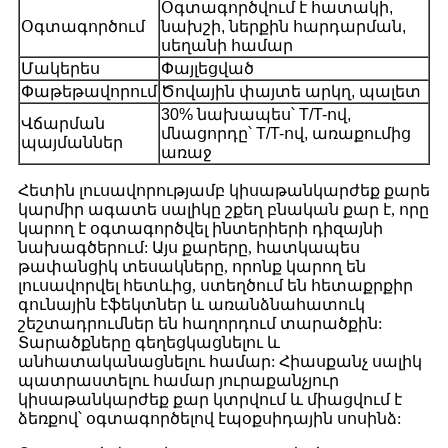
Օգտագործվում է հատակի,
Օգտագործում
նախշի, ներքին հարդարման,
սեղանի համար
Մակերես
Փայլեցված
Փաթեթավորում
Ծովային փայտե արկղ, պալետ
30% նախապես՝ T/T-ով,
Վճարման
մնացորդը՝ T/T-ով, առաքումից
պայմաններ
առաջ
Հետին լուսավորությամբ կիսաթանկարժեք քարե
կարմիր ագատե սալիկը շքեղ բնական քար է, որը
կարող է օգտագործվել ինտերիերի դիզայնի
նախագծերում: Այս քարերը, հատկապես
թափանցիկ տեսակները, որոնք կարող են
լուսավորվել հետևից, ստեղծում են հետաքրքիր
գունային էֆեկտներ և առանձնահատուկ
շեշտադրումներ են հաղորդում տարածքին:
Տարածքները գեղեցկացնելու և
անհատականացնելու համար: Հիասքանչ սալիկ
պատրաստելու համար յուրաքանչյուր
կիսաթանկարժեք քար կտրվում և միացվում է
ձեռքով՝ օգտագործելով էպօքսիդային սոսինձ: