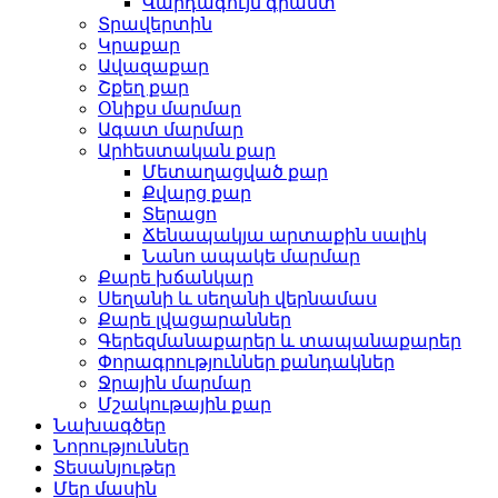
Վարդագույն գրանտ
Տրավերտին
Կրաքար
Ավազաքար
Շքեղ քար
Օնիքս մարմար
Ագատ մարմար
Արհեստական ​​քար
Մետաղացված քար
Քվարց քար
Տերացո
Ճենապակյա արտաքին սալիկ
Նանո ապակե մարմար
Քարե խճանկար
Սեղանի և սեղանի վերնամաս
Քարե լվացարաններ
Գերեզմանաքարեր և տապանաքարեր
Փորագրություններ քանդակներ
Ջրային մարմար
Մշակութային քար
Նախագծեր
Նորություններ
Տեսանյութեր
Մեր մասին