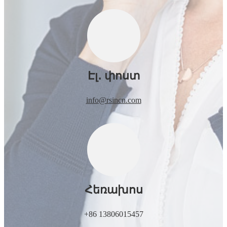
Էլ․ փոստ
info@rsincn.com
Հեռախոս
+86 13806015457