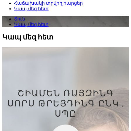
Հաճախակի տրվող հարցեր
Կապ մեզ հետ
Տուն
Կապ մեզ հետ
Կապ մեզ հետ
ՇԻԱՄԵՆ ՌԱՅԶԻՆԳ
ՍՈՐՍ ԹՐԵՅԴԻՆԳ ԸՆԿ.,
ՍՊԸ