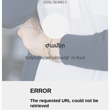
0592-5630613
Ժամեր
Երկուշաբթի-Կիրակի՝ 24 ժամ