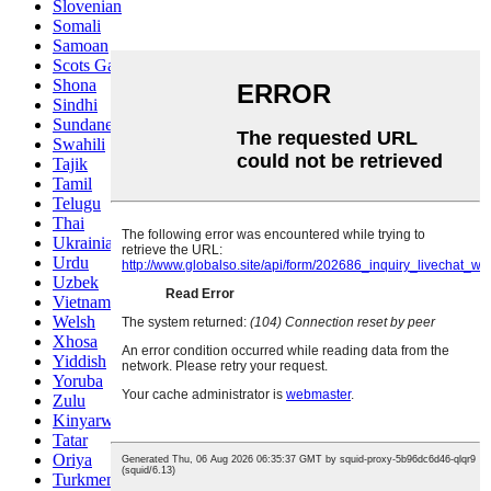
Slovenian
Somali
Samoan
Scots Gaelic
Shona
Sindhi
Sundanese
Swahili
Tajik
Tamil
Telugu
Thai
Ukrainian
Urdu
Uzbek
Vietnamese
Welsh
Xhosa
Yiddish
Yoruba
Zulu
Kinyarwanda
Tatar
Oriya
Turkmen