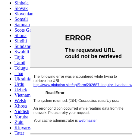
Sinhala
Slovak
Slovenian
Somali
Samoan
Scots Gaelic
Shona
Sindhi
Sundanese
Swahili
Tajik
Tamil
Telugu
Thai
Ukrainian
Urdu
Uzbek
Vietnamese
Welsh
Xhosa
Yiddish
Yoruba
Zulu
Kinyarwanda
Tatar