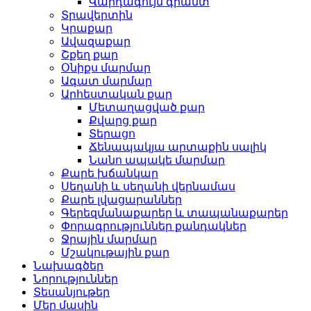
Վարդագույն գրանտ
Տրավերտին
Կրաքար
Ավազաքար
Շքեղ քար
Օնիքս մարմար
Ագատ մարմար
Արհեստական ​​քար
Մետաղացված քար
Քվարց քար
Տերացո
Ճենապակյա արտաքին սալիկ
Նանո ապակե մարմար
Քարե խճանկար
Սեղանի և սեղանի վերնամաս
Քարե լվացարաններ
Գերեզմանաքարեր և տապանաքարեր
Փորագրություններ քանդակներ
Ջրային մարմար
Մշակութային քար
Նախագծեր
Նորություններ
Տեսանյութեր
Մեր մասին