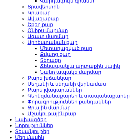
Վարդագույն գրանտ
Տրավերտին
Կրաքար
Ավազաքար
Շքեղ քար
Օնիքս մարմար
Ագատ մարմար
Արհեստական ​​քար
Մետաղացված քար
Քվարց քար
Տերացո
Ճենապակյա արտաքին սալիկ
Նանո ապակե մարմար
Քարե խճանկար
Սեղանի և սեղանի վերնամաս
Քարե լվացարաններ
Գերեզմանաքարեր և տապանաքարեր
Փորագրություններ քանդակներ
Ջրային մարմար
Մշակութային քար
Նախագծեր
Նորություններ
Տեսանյութեր
Մեր մասին