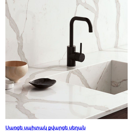
Սառցե սպիտակ քվարցե սեղան