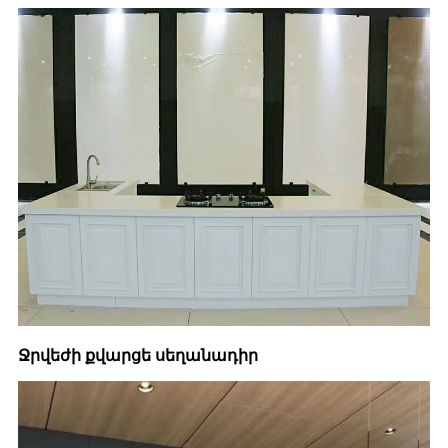
Ջրվեժի քվարցե սեղանադիր