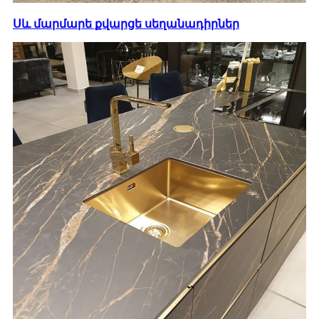
Սև մարմարե քվարցե սեղանադիրներ