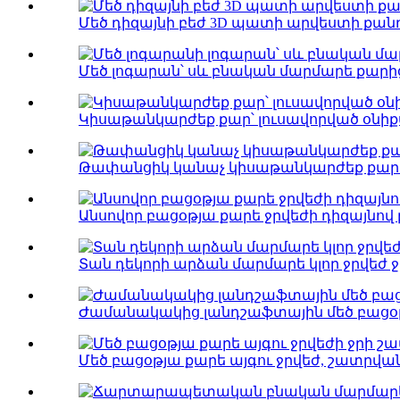
Մեծ դիզայնի բեժ 3D պատի արվեստի քան
Մեծ լոգարան՝ սև բնական մարմարե քար
Կիսաթանկարժեք քար՝ լուսավորված օնիքսո
Թափանցիկ կանաչ կիսաթանկարժեք քարե 
Անսովոր բացօթյա քարե ջրվեժի դիզայնով 
Տան դեկորի արձան մարմարե կլոր ջրվեժ ջ
Ժամանակակից լանդշաֆտային մեծ բացօթյա
Մեծ բացօթյա քարե այգու ջրվեժ, շատրվան.