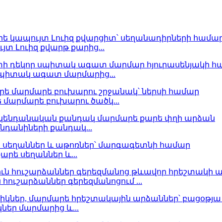
տ Լուիզ քվարթ քարից...
սպիտակ ագատ մարմարից...
մարմարե բուխարու ծածկ...
նդանիների քանդակ...
արե սեղաններ և...
ուշարձաններ գերեզմանոցում ...
ներ մարմարից և...