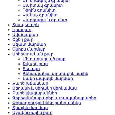
Մոխրագույն գրանիտ
Սպիտակ գրանիտ
Դեղին գրանիտ
Կանաչ գրանիտ
Վարդագույն գրանտ
Տրավերտին
Կրաքար
Ավազաքար
Շքեղ քար
Ագատ մարմար
Օնիքս մարմար
Արհեստական ​​քար
Մետաղացված քար
Քվարց քար
Տերացո
Ճենապակյա արտաքին սալիկ
Նանո ապակե մարմար
Քարե խճանկար
Սեղանի և սեղանի վերնամաս
Քարե լվացարաններ
Գերեզմանաքարեր և տապանաքարեր
Փորագրություններ քանդակներ
Ջրային մարմար
Մշակութային քար