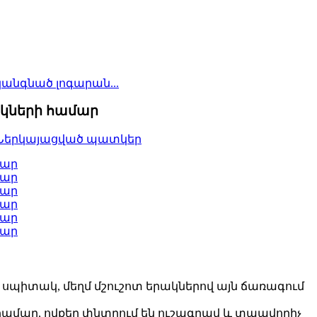
նգնած լոգարան...
իկների համար
 սպիտակ, մեղմ մշուշոտ երակներով այն ճառագում
 համար, ովքեր փնտրում են ուշագրավ և տպավորիչ