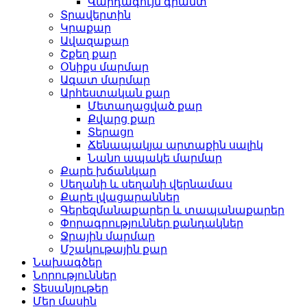
Վարդագույն գրանտ
Տրավերտին
Կրաքար
Ավազաքար
Շքեղ քար
Օնիքս մարմար
Ագատ մարմար
Արհեստական ​​քար
Մետաղացված քար
Քվարց քար
Տերացո
Ճենապակյա արտաքին սալիկ
Նանո ապակե մարմար
Քարե խճանկար
Սեղանի և սեղանի վերնամաս
Քարե լվացարաններ
Գերեզմանաքարեր և տապանաքարեր
Փորագրություններ քանդակներ
Ջրային մարմար
Մշակութային քար
Նախագծեր
Նորություններ
Տեսանյութեր
Մեր մասին