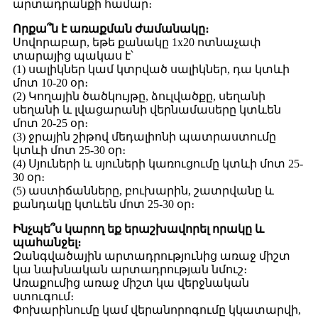
արտադրանքի համար։
Որքա՞ն է առաքման ժամանակը։
Սովորաբար, եթե քանակը 1x20 ոտնաչափ
տարայից պակաս է՝
(1) սալիկներ կամ կտրված սալիկներ, դա կտևի
մոտ 10-20 օր։
(2) Կողային ծածկույթը, ձուլվածքը, սեղանի
սեղանի և լվացարանի վերնամասերը կտևեն
մոտ 20-25 օր։
(3) ջրային շիթով մեդալիոնի պատրաստումը
կտևի մոտ 25-30 օր։
(4) Սյուների և սյուների կառուցումը կտևի մոտ 25-
30 օր։
(5) աստիճանները, բուխարին, շատրվանը և
քանդակը կտևեն մոտ 25-30 օր։
Ինչպե՞ս կարող եք երաշխավորել որակը և
պահանջել։
Զանգվածային արտադրությունից առաջ միշտ
կա նախնական արտադրության նմուշ։
Առաքումից առաջ միշտ կա վերջնական
ստուգում։
Փոխարինումը կամ վերանորոգումը կկատարվի,