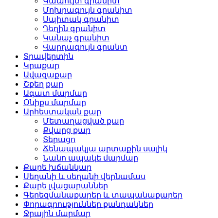
Կապույտ գրանիտ
Մոխրագույն գրանիտ
Սպիտակ գրանիտ
Դեղին գրանիտ
Կանաչ գրանիտ
Վարդագույն գրանտ
Տրավերտին
Կրաքար
Ավազաքար
Շքեղ քար
Ագատ մարմար
Օնիքս մարմար
Արհեստական ​​քար
Մետաղացված քար
Քվարց քար
Տերացո
Ճենապակյա արտաքին սալիկ
Նանո ապակե մարմար
Քարե խճանկար
Սեղանի և սեղանի վերնամաս
Քարե լվացարաններ
Գերեզմանաքարեր և տապանաքարեր
Փորագրություններ քանդակներ
Ջրային մարմար