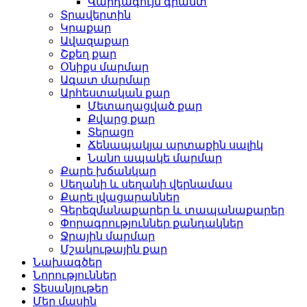
Վարդագույն գրանտ
Տրավերտին
Կրաքար
Ավազաքար
Շքեղ քար
Օնիքս մարմար
Ագատ մարմար
Արհեստական ​​քար
Մետաղացված քար
Քվարց քար
Տերացո
Ճենապակյա արտաքին սալիկ
Նանո ապակե մարմար
Քարե խճանկար
Սեղանի և սեղանի վերնամաս
Քարե լվացարաններ
Գերեզմանաքարեր և տապանաքարեր
Փորագրություններ քանդակներ
Ջրային մարմար
Մշակութային քար
Նախագծեր
Նորություններ
Տեսանյութեր
Մեր մասին