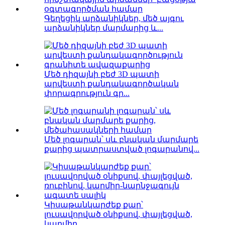
Գեղեցիկ արձանիկներ, մեծ այգու
արձանիկներ մարմարից և...
Մեծ դիզայնի բեժ 3D պատի
արվեստի քանդակագործական
փորագրություն գր...
Մեծ լոգարան՝ սև բնական մարմարե
քարից պատրաստված լոգարանով...
Կիսաթանկարժեք քար՝
լուսավորված օնիքսով, փայլեցված,
կարմիր...