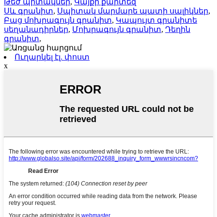
Թեժ պիտակներ
,
Կայքի քարտեզ
Սև գրանիտ
,
Սպիտակ մարմարե պատի սալիկներ
,
Բաց մոխրագույն գրանիտ
,
Կապույտ գրանիտե
սեղանադիրներ
,
Մոխրագույն գրանիտ
,
Դեղին
գրանիտ
,
Ուղարկել էլ. փոստ
x