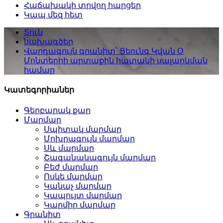
Հաճախակի տրվող հարցեր
Կապ մեզ հետ
Տուն
նախագծեր
Վարդագույն գրանիտ՝ Ցեունգ Կվան Օ
Մոնտերիի արտաքին հատակի սալարկման
համար
Կատեգորիաներ
Գերբարակ քար
Մարմար
Սպիտակ մարմար
Մոխրագույն մարմար
Սև մարմար
Շագանակագույն մարմար
Բեժ մարմար
Ոսկե մարմար
Կանաչ մարմար
Կապույտ մարմար
Կարմիր մարմար
Գրանիտ