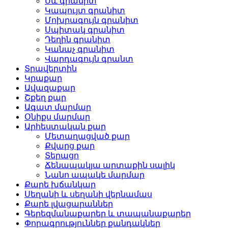
Սև գրանիտ
Կապույտ գրանիտ
Մոխրագույն գրանիտ
Սպիտակ գրանիտ
Դեղին գրանիտ
Կանաչ գրանիտ
Վարդագույն գրանտ
Տրավերտին
Կրաքար
Ավազաքար
Շքեղ քար
Ագատ մարմար
Օնիքս մարմար
Արհեստական ​​քար
Մետաղացված քար
Քվարց քար
Տերացո
Ճենապակյա արտաքին սալիկ
Նանո ապակե մարմար
Քարե խճանկար
Սեղանի և սեղանի վերնամաս
Քարե լվացարաններ
Գերեզմանաքարեր և տապանաքարեր
Փորագրություններ քանդակներ