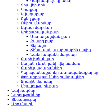
Վարդագույն գրանտ
Տրավերտին
Կրաքար
Ավազաքար
Շքեղ քար
Օնիքս մարմար
Ագատ մարմար
Արհեստական ​​քար
Մետաղացված քար
Քվարց քար
Տերացո
Ճենապակյա արտաքին սալիկ
Նանո ապակե մարմար
Քարե խճանկար
Սեղանի և սեղանի վերնամաս
Քարե լվացարաններ
Գերեզմանաքարեր և տապանաքարեր
Փորագրություններ քանդակներ
Ջրային մարմար
Մշակութային քար
Նախագծեր
Նորություններ
Տեսանյութեր
Մեր մասին