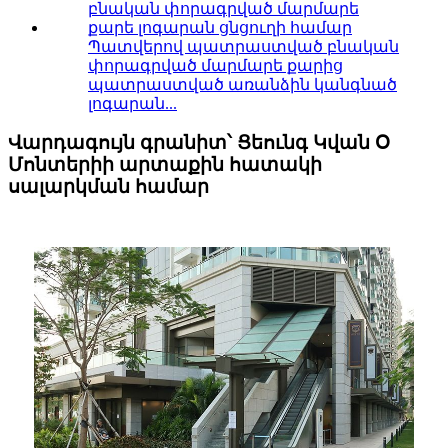
Պատվերով պատրաստված բնական
փորագրված մարմարե քարից
պատրաստված առանձին կանգնած
լոգարան...
Վարդագույն գրանիտ՝ Ցեունգ Կվան Օ
Մոնտերիի արտաքին հատակի
սալարկման համար